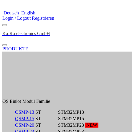
Deutsch
English
Login / Logout
Registrieren
Ka-Ro electronics GmbH
PRODUKTE
QS Einlöt-Modul-Familie
QSMP-13
ST
STM32MP13
QSMP-15
ST
STM32MP15
QSMP-20
ST
STM32MP23
NEW
QSMP-23
ST
STM32MP23