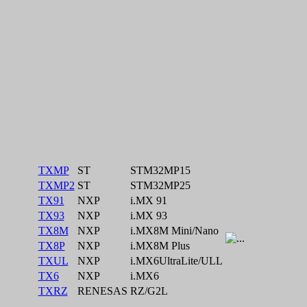
TXMP
ST
STM32MP15
TXMP2
ST
STM32MP25
TX91
NXP
i.MX 91
TX93
NXP
i.MX 93
TX8M
NXP
i.MX8M Mini/Nano
TX8P
NXP
i.MX8M Plus
TXUL
NXP
i.MX6UltraLite/ULL
TX6
NXP
i.MX6
TXRZ
RENESAS
RZ/G2L