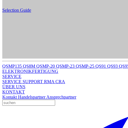
Selection Guide
QSMP135
QS8M
QSMP-20
QSMP-23
QSMP-25
QS91
QS93
QS9
ELEKTRONIKFERTIGUNG
SERVICE
SERVICE
SUPPORT
RMA
CRA
ÜBER UNS
KONTAKT
Kontakt
Handelspartner
Ansprechpartner