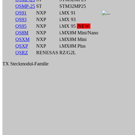
QSMP-25
ST
STM32MP25
QS91
NXP
i.MX 91
QS93
NXP
i.MX 93
QS95
NXP
i.MX 95
NEW
QS8M
NXP
i.MX8M Mini/Nano
QSXM
NXP
i.MX8M Mini
QSXP
NXP
i.MX8M Plus
QSRZ
RENESAS
RZ/G2L
TX Steckmodul-Familie